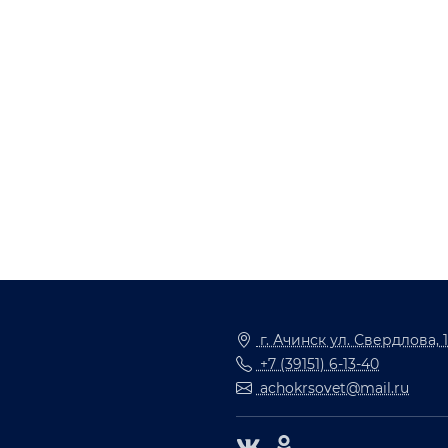
г. Ачинск ул. Свердлова, 
+7 (39151) 6-13-40
achokrsovet@mail.ru