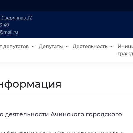
. Свердлова, 17
13-40
@mail.ru
т депутатов
Депутаты
Деятельность
Иници
граж
информация
о деятельности Ачинского городского
ти Ачинского городского Совета депутатов за период с